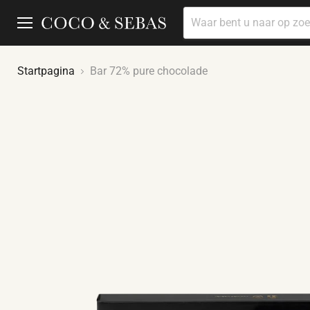
Menu
Startpagina
Bar 72% pure chocolade