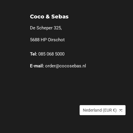
Coco & Sebas
De Scheper 325,
5688 HP Oirschot
Tel:
085 068 5000
E-mail:
order@cocosebas.nl
Land
Nederland
(EUR €)