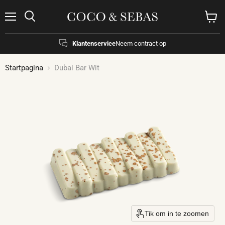
Menu
Zoeken
Winke
bekijk
Klantenservice
Neem contract op
Startpagina
Dubai Bar Wit
Tik om in te zoomen